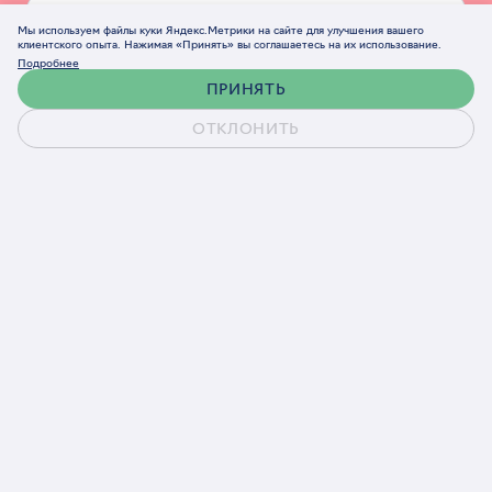
Мы используем файлы куки Яндекс.Метрики на сайте для улучшения вашего
клиентского опыта. Нажимая «Принять» вы соглашаетесь на их использование.
Подробнее
ПРИНЯТЬ
ОТКЛОНИТЬ
Обсудить проект
Согласен(а) на обработку персональных данных
в соответствии с
Политикой конфиденциальности
Обсудить проект
Telegram
Email
Ответим в течение рабочего дня