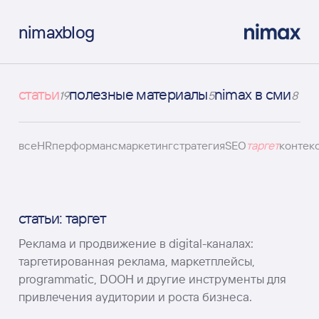
nimax
blog
статьи
полезные материалы
nimax в сми
19
5
8
все
HR
перформанс
маркетинг
стратегия
SEO
таргет
контек
статьи: таргет
Реклама и продвижение в digital-каналах:
таргетированная реклама, маркетплейсы,
programmatic, DOOH и другие инструменты для
привлечения аудитории и роста бизнеса.