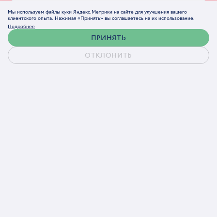
Мы используем файлы куки Яндекс.Метрики на сайте для улучшения вашего
клиентского опыта. Нажимая «Принять» вы соглашаетесь на их использование.
Подробнее
ПРИНЯТЬ
ОТКЛОНИТЬ
Обсудить проект
Согласен(а) на обработку персональных данных
в соответствии с
Политикой конфиденциальности
Обсудить проект
Telegram
Email
Ответим в течение рабочего дня