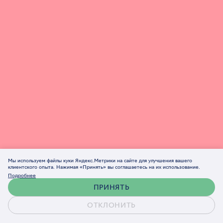
Мы используем файлы куки Яндекс.Метрики на сайте для улучшения вашего
клиентского опыта. Нажимая «Принять» вы соглашаетесь на их использование.
Подробнее
ПРИНЯТЬ
ОТКЛОНИТЬ
Обсудить проект