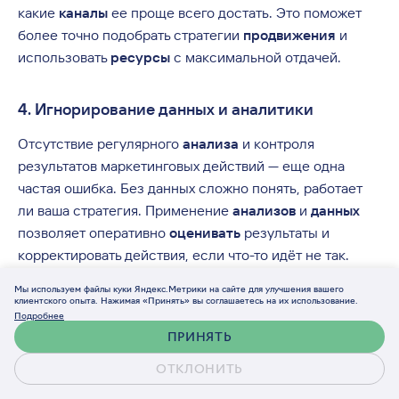
какие
каналы
ее проще всего достать. Это поможет
более точно подобрать стратегии
продвижения
и
использовать
ресурсы
с максимальной отдачей.
4. Игнорирование данных и аналитики
Отсутствие регулярного
анализа
и контроля
результатов маркетинговых действий — еще одна
частая ошибка. Без данных сложно понять, работает
ли ваша стратегия. Применение
анализов
и
данных
позволяет оперативно
оценивать
результаты и
корректировать действия, если что-то идёт не так.
Мы используем файлы куки Яндекс.Метрики на сайте для улучшения вашего
Ошибка
: Пренебрежение аналитикой и
оценкой
клиентского опыта. Нажимая «Принять» вы соглашаетесь на их использование.
Подробнее
эффективности.
Как избежать
: Используйте системы
ПРИНЯТЬ
аналитики для отслеживания результатов всех
кампаний
. Изучайте
данные
о конверсии,
ОТКЛОНИТЬ
Обсудить проект
вовлеченности, переходах по
рекламе
и делайте