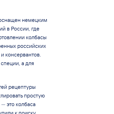
 оснащен немецким
ий в
России, где
отовлении колбасы
ренных российских
 и
консервантов.
специи, а
для
тей рецептуры
лировать простую
—
это колбаса
упили к
поиску