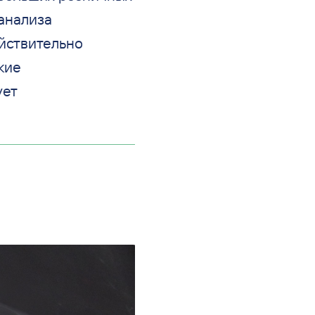
 анализа
йствительно
кие
ует