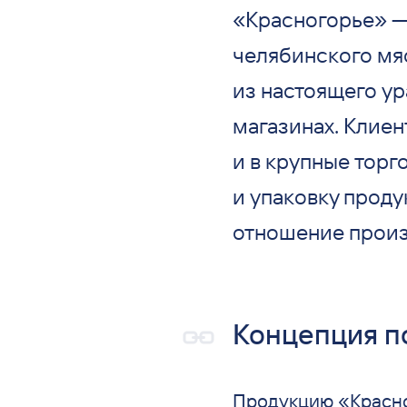
«Красногорье» —
челябинского мя
из настоящего у
магазинах. Клиен
и в крупные торг
и упаковку проду
отношение произ
Концепция п
Продукцию «Красно