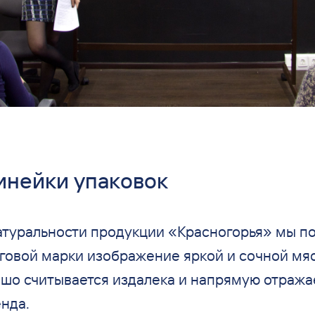
инейки упаковок
атуральности продукции
«
Красногорья
»
мы
п
говой марки изображение яркой и
сочной мяс
шо считывается издалека и
напрямую отража
нда.