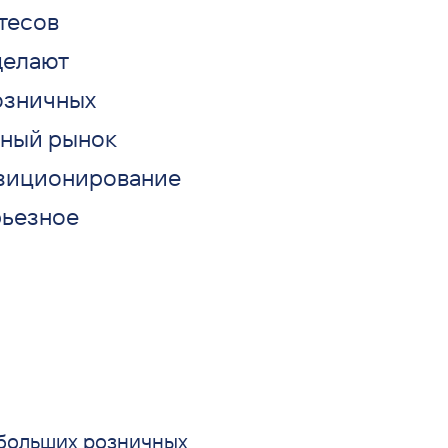
тесов
делают
озничных
ьный рынок
позиционирование
рьезное
больших розничных