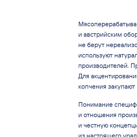
Мясоперерабатываю
и
австрийским обор
не
берут нереализ
используют натурал
производителей. П
Для акцентировани
копчения закупают
Понимание специфи
и
отношения произ
и
честную концепц
из
настоящего урал