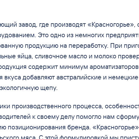
щий завод, где производят
«
Красногорье
»
,
удованием. Это одно из
немногих предприят
ованную продукцию на
переработку. При приг
ьные яйца, сливочное масло и
молоко прове
родукция содержит минимум ароматизаторов
я вкуса добавляют австралийские и
немецкие 
 экологичную щепу.
ки производственного процесса, особеннос
водителей к
своему делу помогло нам сформу
ию позиционирования бренда.
«
Красногорье
»
ьского мяса. С
этой формулировкой мы
прист