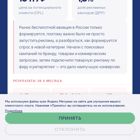
цена за потенциального
доля рекламных
клиента (CPL)
расходов (ДРР)
Рынок беспилотной авиации в России только
формируется, поэтому важно было не просто
запустить рекламу, а разобраться, как формируется
спрос в новой категории. Начали с поисковых
кампаний по бренду, товарам и коммерческим
запросам, затем подключили товарную рекламу по
фиду и ретаргетинг — это дало наилучшую конверсию.
РЕЗУЛЬТАТЫ ЗА 4 МЕСЯЦА
6,7 млн
50 412
15
Мы используем файлы куки Яндекс.Метрики на сайте для улучшения вашего
показов
кликов
продаж
клиентского опыта. Нажимая «Принять» вы соглашаетесь на их использование.
Подробнее
ПРИНЯТЬ
РОСТ БРЕНДОВОГО СПРОСА — ПОМЕСЯЧНАЯ ДИНАМИКА
ОТКЛОНИТЬ
Обсудить проект
+171%