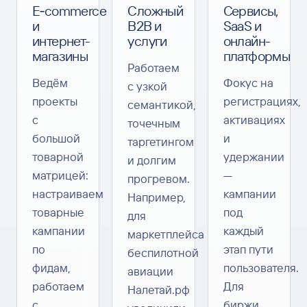
E‑commerce
Сложный
Сервисы,
и
B2B и
SaaS и
интернет-
услуги
онлайн-
магазины
платформы
Работаем
Ведём
Фокус на
с узкой
проекты
регистрациях,
семантикой,
с
активациях
точечным
большой
и
таргетингом
товарной
удержании
и долгим
матрицей:
—
прогревом.
настраиваем
кампании
Например,
товарные
под
для
кампании
каждый
маркетплейса
по
этап пути
беспилотной
фидам,
пользователя.
авиации
работаем
Для
Налетай.рф
с
биржи