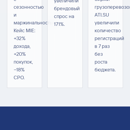
увеличили
сезонностью
грузоперевозо
брендовый
и
ATI.SU
спрос на
маржинальностью.
увеличили
171%.
Кейс MIE:
количество
+32%
регистраций
дохода,
в 7 раз
+20%
без
покупок,
роста
−18%
бюджета.
CPO.