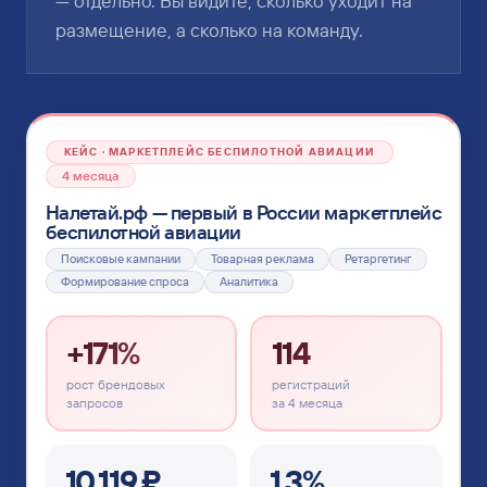
— отдельно. Вы видите, сколько уходит на
размещение, а сколько на команду.
КЕЙС · МАРКЕТПЛЕЙС БЕСПИЛОТНОЙ АВИАЦИИ
4 месяца
Налетай.рф — первый в России маркетплейс
беспилотной авиации
Поисковые кампании
Товарная реклама
Ретаргетинг
Формирование спроса
Аналитика
+171%
114
рост брендовых
регистраций
запросов
за 4 месяца
10 119 ₽
1,3%