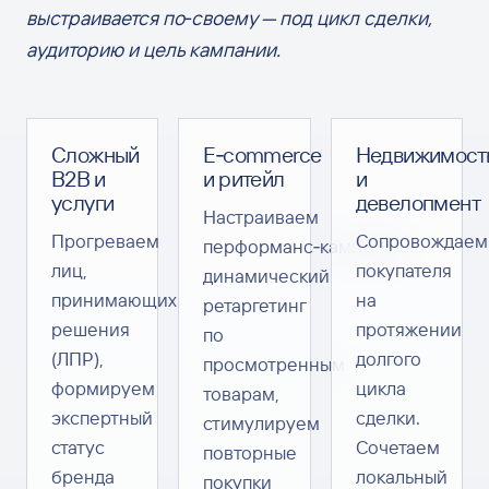
выстраивается по‑своему — под цикл сделки,
аудиторию и цель кампании.
Сложный
E‑commerce
Недвижимост
B2B и
и ритейл
и
услуги
девелопмент
Настраиваем
Прогреваем
Сопровождаем
перформанс‑кампании,
лиц,
покупателя
динамический
принимающих
на
ретаргетинг
решения
протяжении
по
(ЛПР),
долгого
просмотренным
формируем
цикла
товарам,
экспертный
сделки.
стимулируем
статус
Сочетаем
повторные
бренда
локальный
покупки