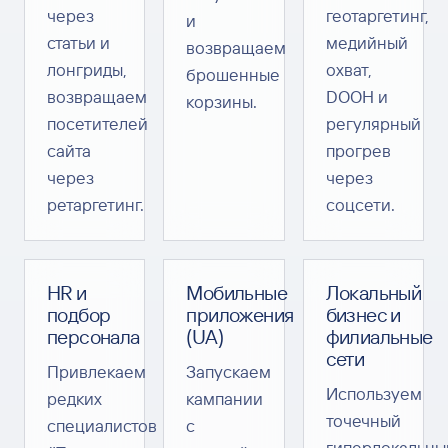
через
геотаргетинг,
и
статьи и
медийный
возвращаем
лонгриды,
охват,
брошенные
возвращаем
DOOH и
корзины.
посетителей
регулярный
сайта
прогрев
через
через
ретаргетинг.
соцсети.
HR и
Мобильные
Локальный
подбор
приложения
бизнес и
персонала
(UA)
филиальные
сети
Привлекаем
Запускаем
Используем
редких
кампании
точечный
специалистов
с
гиперлокальны