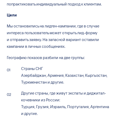
попрактиковать индивидуальный подход к
клиентам.
Цели
Мы остановились на
лидген-кампании, где в
случае
интереса пользователь может открыть лид-форму
и
отправить заявку. На
запасной вариант оставили
кампании в
личных сообщениях.
Географию показов разбили на
две группы:
Страны СНГ
Азербайджан, Армения, Казахстан, Кыргызстан,
Туркменистан и
другие.
Другие страны, где живут экспаты и
диджитал-
кочевники из
России:
Турция, Грузия, Израиль, Португалия, Аргентина
и
другие.