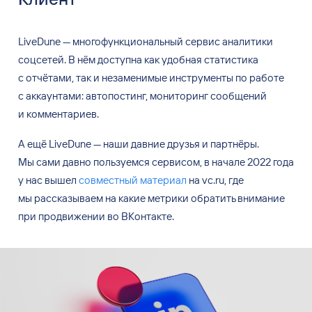
LiveDune — многофункциональный сервис аналитики
соцсетей. В
нём доступна как удобная статистика
с
отчётами, так и
незаменимые инструменты по
работе
с
аккаунтами: автопостинг, мониторинг сообщений
и
комментариев.
А
ещё LiveDune
—
наши давние друзья и
партнёры.
Мы
сами давно пользуемся сервисом, в
начале 2022
года
у
нас вышел
совместный материал
на
vc.ru, где
мы
рассказываем на
какие метрики обратить внимание
при продвижении во
ВКонтакте.