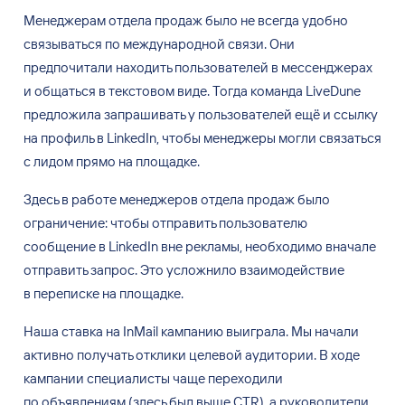
Менеджерам отдела продаж было не
всегда удобно
связываться по
международной связи. Они
предпочитали находить пользователей в
мессенджерах
и
общаться в
текстовом виде. Тогда команда LiveDune
предложила запрашивать у
пользователей ещё и
ссылку
на
профиль в
LinkedIn, чтобы менеджеры могли связаться
с
лидом прямо на
площадке.
Здесь в
работе менеджеров отдела продаж было
ограничение: чтобы отправить пользователю
сообщение в
LinkedIn вне рекламы, необходимо вначале
отправить запрос. Это усложнило взаимодействие
в
переписке на
площадке.
Наша ставка на
InMail кампанию выиграла. Мы
начали
активно получать отклики целевой аудитории. В ходе
кампании специалисты чаще переходили
по
объявлениям (здесь был выше CTR), а
руководители