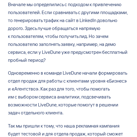
Вначале мы
определились с
подходом к
привлечению
пользователей. Если сравнивать с
другими площадками,
то
генерировать трафик на
сайт в
LinkedIn довольно
дорого. Здесь лучше обращаться напрямую
к
пользователям, чтобы получить лид. Но
зачем
пользователю заполнять заявку, например, на
демо
сервиса, если у
LiveDune уже предусмотрен бесплатный
пробный период?
Одновременно в
команде LiveDune начали формировать
отдел продаж для работы с
клиентами уровня «Бизнес»
и
«Агентство». Как раз для того, чтобы помогать
им
с
выбором сервиса аналитики, подсвечивать
возможности LiveDune, которые помогут в
решении
задач отдельного клиента.
Так мы
пришли к
тому, что наша рекламная кампания
будет тестовой и
для отдела продаж, который сможет