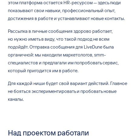
этом платформа остается HR-ресурсом — здесь люди
показывают свои навыки, профессиональный опыт,
достижения в
работе и
устанавливают новые контакты.
Рассылка в
личные сообщения здорово работает,
но
нужно иметь в
виду, что такой подход не
всем
подойдёт. Отправка сообщения для LiveDune была
органичной: мы
находили маркетологов, smm-
специалистов и
предлагали им
попробовать сервис,
который пригодится им
в
работе.
Для каждой ниши будет свой вариант действий. Главное
не
бояться экспериментировать и
пробовать новые
каналы.
Над проектом работали