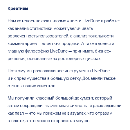
Креативы
Нам хотелось показать возможности LiveDune в
работе:
как анализ статистики может увеличивать
вовлеченность пользователей, а
анализ тональности
комментариев — влиять на
продажи. А
также донести
главную философию LiveDune — принимать бизнес-
решения, основанные на
достоверных цифрах.
Поэтому мы
разложили все инструменты LiveDune
и
их
преимущества в
большую сетку. Добавили также
отзывы наших клиентов.
Мы получили классный большой документ, который
затем сокращали, высчитывая символы, и
раскладывали
как пазл — что мы
покажем на
визуалах, что отразим
в
тексте, а
что можно отправить в
моушн.