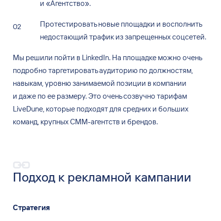
и
«Агентство».
Протестировать новые площадки и
восполнить
недостающий трафик из
запрещенных соцсетей.
Мы
решили пойти в
LinkedIn. На
площадке можно очень
подробно таргетировать аудиторию по
должностям,
навыкам, уровню занимаемой позиции в
компании
и
даже по
ее
размеру. Это очень созвучно тарифам
LiveDune, которые подходят для средних и
больших
команд, крупных СММ-агентств и
брендов.
Подход к
рекламной кампании
Стратегия