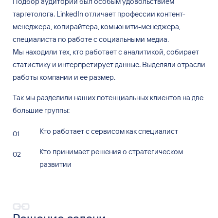
Подбор аудитории был особым удовольствием
таргетолога. LinkedIn отличает профессии контент-
менеджера, копирайтера, комьюнити-менеджера,
специалиста по
работе с
социальными медиа.
Мы
находили тех, кто работает с
аналитикой, собирает
статистику и
интерпретирует данные. Выделяли отрасли
работы компании и
ее
размер.
Так мы
разделили наших потенциальных клиентов на
две
большие группы:
Кто работает с
сервисом как специалист
Кто принимает решения о
стратегическом
развитии