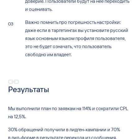
доверие. Пользователи будут на
нее переходить
и
оценивать.
Важно помнить про погрешность настройки:
даже если в
таргетингах вы
установите русский
язык основным языком профиля пользователя,
это не
будет означать, что пользователь
свободно им
владеет.
Результаты
Мы выполнили план по
заявкам на
114% и
сократили CPL
на
12,5%.
30% обращений получили в
лидген-кампании и
70%
в
лид-форме в
результате перехода из
сообщения.