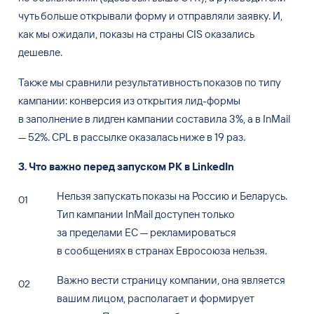
чуть больше открывали форму и
отправляли заявку. И,
как мы
ожидали, показы на
страны CIS оказались
дешевле.
Также мы сравнили результативность показов по
типу
кампании: конверсия из
открытия лид-формы
в
заполнение в
лидген кампании составила 3%, а
в
InMail
— 52%. CPL в
рассылке оказалась ниже в
19
раз.
3. Что важно перед запуском РК в LinkedIn
Нельзя запускать показы на
Россию и
Беларусь.
Тип кампании InMail доступен только
за
пределами ЕС
—
рекламироваться
в
сообщениях в
странах Евросоюза нельзя.
Важно вести страницу компании, она является
вашим лицом, располагает и
формирует