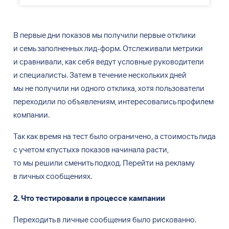
В первые дни показов мы
получили первые отклики
и
семь заполненных лид-форм. Отслеживали метрики
и
сравнивали, как себя ведут условные руководители
и
специалисты. Затем в
течение нескольких дней
мы
не
получили ни
одного отклика, хотя пользователи
переходили по
объявлениям, интересовались профилем
компании.
Так как время на
тест было ограничено, а
стоимость лида
с
учетом «пустых» показов начинала расти,
то
мы
решили сменить подход. Перейти на
рекламу
в
личных сообщениях.
2. Что тестировали в процессе кампании
Переходить в
личные сообщения было рискованно.