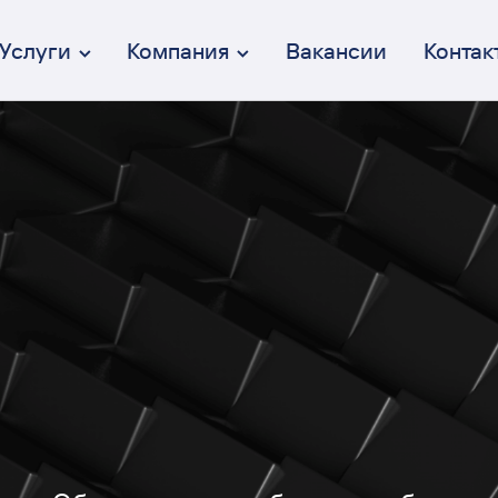
Услуги
Компания
Вакансии
Контак
Брендинг
От идеи до коммуникации
Дизайн интерфейсов (UX/UI)
Осмысленный и эстетичный
Веб-разработка
Полный цикл разработки
Перформанс-маркетинг
Вдумчивый и эффективный
Коммуникация
От СММ до креативных кампаний