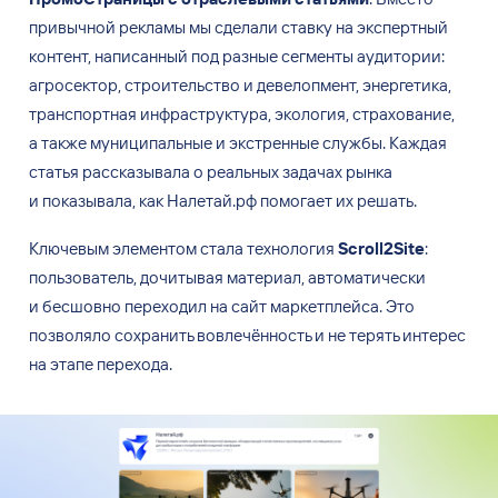
привычной рекламы мы
сделали ставку на
экспертный
контент, написанный под разные сегменты аудитории:
агросектор, строительство и
девелопмент, энергетика,
транспортная инфраструктура, экология, страхование,
а
также муниципальные и
экстренные службы. Каждая
статья рассказывала о
реальных задачах рынка
и
показывала, как Налетай.рф помогает их
решать.
Ключевым элементом стала технология
Scroll2Site
:
пользователь, дочитывая материал, автоматически
и
бесшовно переходил на
сайт маркетплейса. Это
позволяло сохранить вовлечённость и
не
терять интерес
на
этапе перехода.