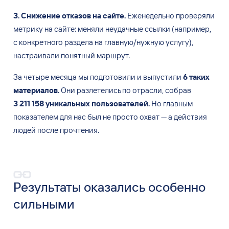
3. Снижение отказов на
сайте.
Еженедельно проверяли
метрику на
сайте: меняли неудачные ссылки (например,
с
конкретного раздела на
главную/нужную услугу),
настраивали понятный маршрут.
За
четыре месяца мы
подготовили и
выпустили
6
таких
материалов.
Они разлетелись по
отрасли, собрав
3
211
158 уникальных пользователей.
Но
главным
показателем для нас был не
просто охват
—
а
действия
людей после прочтения.
Результаты оказались особенно
сильными