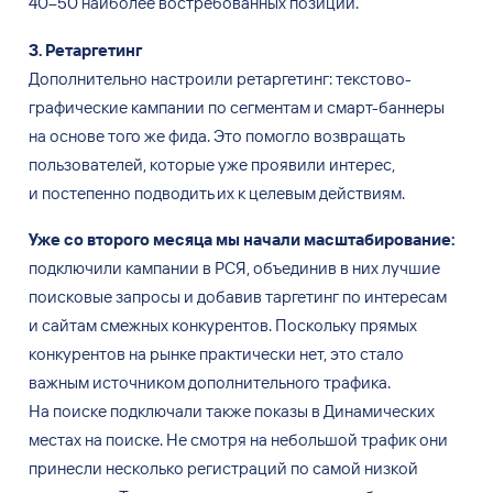
40
–
50 наиболее востребованных позиций.
3. Ретаргетинг
Дополнительно настроили ретаргетинг: текстово-
графические кампании по
сегментам и
смарт-баннеры
на
основе того
же фида. Это помогло возвращать
пользователей, которые уже проявили интерес,
и
постепенно подводить их
к
целевым действиям.
Уже со
второго месяца мы
начали масштабирование:
подключили кампании в
РСЯ, объединив в
них лучшие
поисковые запросы и
добавив таргетинг по
интересам
и
сайтам смежных конкурентов. Поскольку прямых
конкурентов на
рынке практически нет, это стало
важным источником дополнительного трафика.
На
поиске подключали также показы в
Динамических
местах на
поиске. Не
смотря на
небольшой трафик они
принесли несколько регистраций по
самой низкой