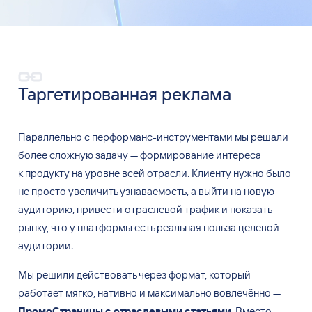
Таргетированная реклама
Параллельно с
перформанс-инструментами мы
решали
более сложную задачу
—
формирование интереса
к
продукту на
уровне всей отрасли. Клиенту нужно было
не
просто увеличить узнаваемость, а
выйти на
новую
аудиторию, привести отраслевой трафик и
показать
рынку, что у
платформы есть реальная польза целевой
аудитории.
Мы
решили действовать через формат, который
работает мягко, нативно и
максимально вовлечённо
—
ПромоСтраницы с
отраслевыми статьями
. Вместо