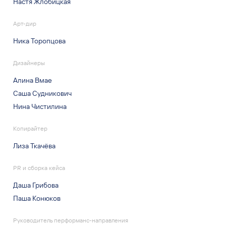
Настя Жлобицкая
Арт-дир
Ника Торопцова
Дизайнеры
Алина Вмае
Саша Судникович
Нина Чистилина
Копирайтер
Лиза Ткачёва
PR и сборка кейса
Даша Грибова
Паша Конюков
Руководитель перформанс-направления