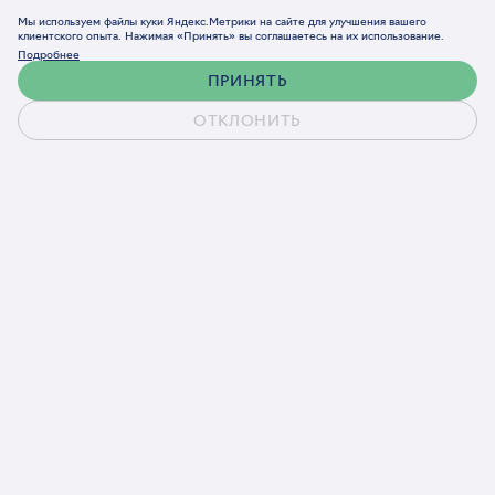
Мы используем файлы куки Яндекс.Метрики на сайте для улучшения вашего
клиентского опыта. Нажимая «Принять» вы соглашаетесь на их использование.
Подробнее
ПРИНЯТЬ
ОТКЛОНИТЬ
Обсудить проект