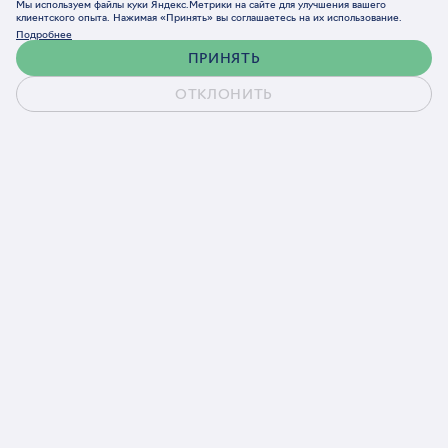
Мы используем файлы куки Яндекс.Метрики на сайте для улучшения вашего
клиентского опыта. Нажимая «Принять» вы соглашаетесь на их использование.
Подробнее
ПРИНЯТЬ
ОТКЛОНИТЬ
Обсудить проект