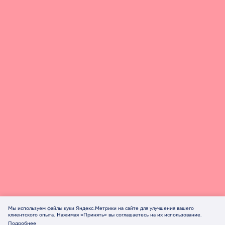
Мы используем файлы куки Яндекс.Метрики на сайте для улучшения вашего
клиентского опыта. Нажимая «Принять» вы соглашаетесь на их использование.
Подробнее