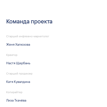
Команда проекта
Старший инфлюенс-маркетолог
Женя Халюзова
Креатор
Настя Щербань
Старший продюсер
Катя Кувалдина
Копирайтер
Лиза Ткачёва