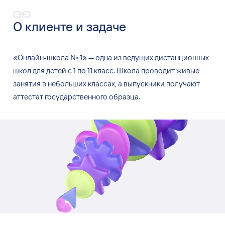
О
клиенте и
задаче
«
Онлайн-школа
№
1
»
—
одна из
ведущих дистанционных
школ для детей с
1
по
11
класс. Школа проводит живые
занятия в
небольших классах, а
выпускники получают
аттестат государственного образца.