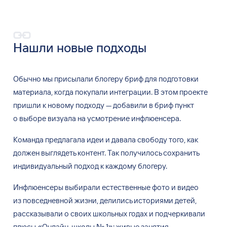
Нашли новые подходы
Обычно мы
присылали блогеру бриф для подготовки
материала, когда покупали интеграции. В
этом проекте
пришли к
новому подходу
—
добавили в
бриф пункт
о
выборе визуала на
усмотрение инфлюенсера.
Команда предлагала идеи и
давала свободу того, как
должен выглядеть контент. Так получилось сохранить
индивидуальный подход к
каждому блогеру.
Инфлюенсеры выбирали естественные фото и
видео
из
повседневной жизни, делились историями детей,
рассказывали о
своих школьных годах и
подчеркивали
плюсы
«
Онлайн-школы
№
1
»
: живые занятия