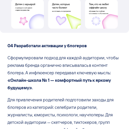
04
Разработали активации у
блогеров
Сформулировали подход для каждой аудитории, чтобы
реклама бренда органично вписывалась в
контент
блогера. А
инфлюенсер передавал ключевую мысль:
«
Онлайн-школа
№
1
—
комфортный путь к
яркому
будущему
»
.
Для привлечения родителей подготовили заходы для
блогеров из
категорий: селебрити родители,
журналисты, юмористы, психологи, научпоперы. Для
детской аудитории
—
скетчеров, тиктокеров, групп