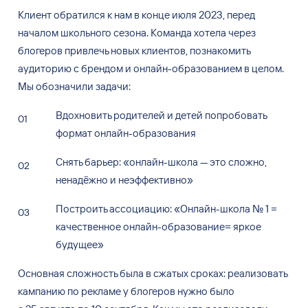
Клиент обратился к
нам в
конце июля 2023, перед
началом школьного сезона. Команда хотела через
блогеров привлечь новых клиентов, познакомить
аудиторию с
брендом и
онлайн-образованием в
целом.
Мы
обозначили задачи:
Вдохновить родителей и
детей попробовать
формат онлайн-образования
Снять барьер:
«
онлайн-школа
—
это сложно,
ненадёжно и
неэффективно
»
Построить ассоциацию:
«
Онлайн-школа
№
1 =
качественное онлайн-образование= яркое
будущее
»
Основная сложность была в
сжатых сроках: реализовать
кампанию по
рекламе у
блогеров нужно было