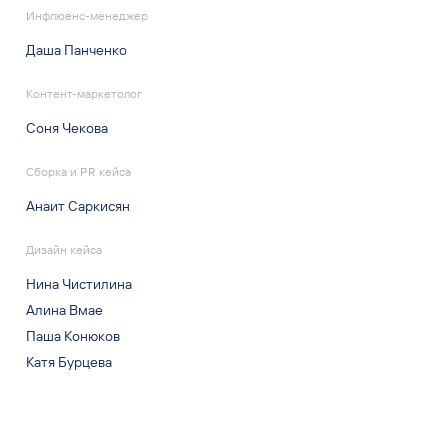
Инфлюенс-менеджер
Даша Панченко
Контент-маркетолог
Соня Чекова
Сборка и PR кейса
Анаит Саркисян
Дизайн кейса
Нина Чистилина
Алина Вмае
Паша Конюков
Катя Бурцева