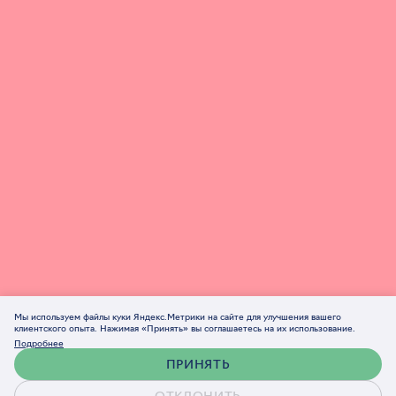
Мы используем файлы куки Яндекс.Метрики на сайте для улучшения вашего
клиентского опыта. Нажимая «Принять» вы соглашаетесь на их использование.
Подробнее
ПРИНЯТЬ
ОТКЛОНИТЬ