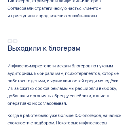
тиктокеров, стримеров и
лайфстайл-блогеров.
Согласовали стратегическую часть с
клиентом
и
приступили к
продвижению онлайн-школы.
Выходили к
блогерам
Инфлюенс-маркетологи искали блогеров по
нужным
аудиториям. Выбирали мам, психотерапевтов, которые
работают с
детьми, и
ярких личностей среди молодёжи.
Из-за сжатых сроков рекламы мы
расширяли выборку,
добавляли органичных бренду селебрити, а
клиент
оперативно их
согласовывал.
Когда в
работе было уже больше 100
блогеров, начались
сложности с
подбором. Некоторые инфлюенсеры