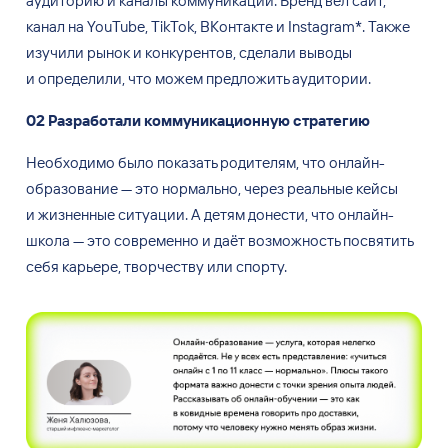
аудиторию и
каналы коммуникации. Бренд вёл сайт,
канал на
YouTube, ТikTok, ВКонтакте и
Instagram
*
. Также
изучили рынок и
конкурентов, сделали выводы
и
определили, что можем предложить аудитории.
02
Разработали коммуникационную стратегию
Необходимо было показать родителям, что онлайн-
образование
—
это нормально, через реальные кейсы
и
жизненные ситуации. А
детям донести, что онлайн-
школа
—
это современно и
даёт возможность посвятить
себя карьере, творчеству или спорту.