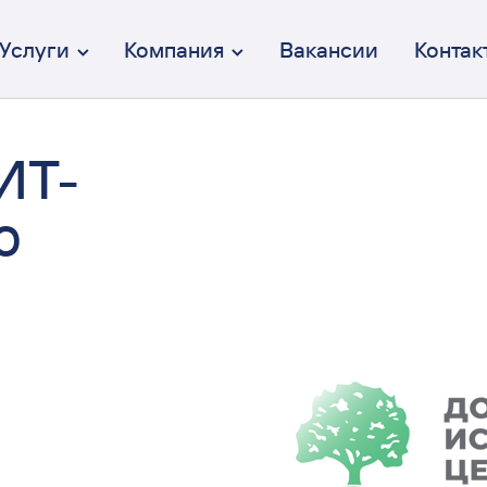
Услуги
Компания
Вакансии
Контак
ИТ-
о
Брендинг
От идеи до коммуникации
Дизайн интерфейсов (UX/UI)
Осмысленный и эстетичный
Веб-разработка
Полный цикл разработки
Перформанс-маркетинг
Вдумчивый и эффективный
Коммуникация
От СММ до креативных кампаний