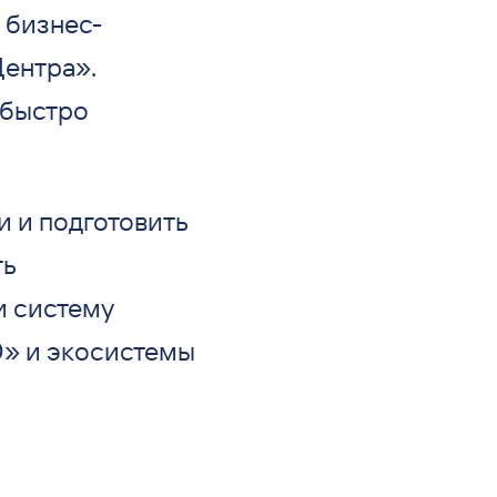
 бизнес-
Центра».
 быстро
 и подготовить
ть
и систему
» и экосистемы