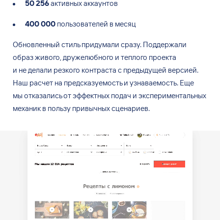
50 256
активных аккаунтов
400 000
пользователей в месяц
Обновленный стиль придумали сразу. Поддержали
образ живого, дружелюбного и
теплого проекта
и
не
делали резкого контраста с
предыдущей версией.
Наш расчет на
предсказуемость и
узнаваемость. Еще
мы
отказались от
эффектных подач и
экспериментальных
механик в
пользу привычных сценариев.