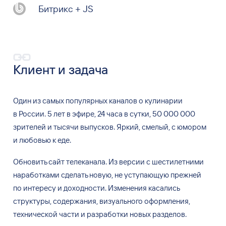
Битрикс + JS
Клиент и задача
Один из
самых популярных каналов о
кулинарии
в
России.
5
лет в
эфире, 24
часа в
сутки, 50
000
000
зрителей и
тысячи выпусков. Яркий, смелый, с
юмором
и
любовью к
еде.
Обновить сайт телеканала. Из
версии с
шестилетними
наработками сделать новую, не
уступающую прежней
по
интересу и
доходности. Изменения касались
структуры, содержания, визуального оформления,
технической части и
разработки новых разделов.