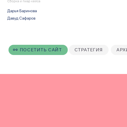
Сборка и пиар кейса
Дарья Баринова
Давуд Сафаров
ПОСЕТИТЬ САЙТ
СТРАТЕГИЯ
АРХ