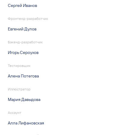
Сергей Иванов
Фронтенд-разработчик
Евгений Дулов
Бэкенд-разработчик
Игорь Сероухов
Тестировщик
Алена Потегова
Иллюстратор
Мария Давыдова
Аккаунт
Алла Лифановская