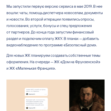
Мы
запустили первую версию сервиса в
мае 2019. В
нее
вошли: чаты, помощь диспетчера новоселам, документы
и
новости. Во
второй итерации появились опросы,
голосования, услуги, бонусы и
спец предложения
от
партнеров. До
конца года запустим финансовый
раздел и
подключим оплату ЖКУ. В
планах
—
добавить
видеонаблюдение по
программе
«
Безопасный дом
»
.
Для
новых
ЖК планируем создавать собственные темы
оформления. На
очереди
—
ЖК
«
Дом на
Фрунзенской
»
и
ЖК
«
Маленькая Франция
»
.