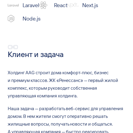
Laravel
React
Next.js
Node.js
Клиент и задача
Холдинг AAG строит дома комфорт-плюс, бизнес
и
премиум классов. ЖК
«
Ренессанс
»
—
первый жилой
комплекс, которым руководит собственная
управляющая компания холдинга.
Наша задача
—
разработать веб-сервис для
управления
домом. В
нем жители смогут оперативно решать
жилищные вопросы, получать новости и
общаться.
А
управляющая компания
—
быстро реагировать