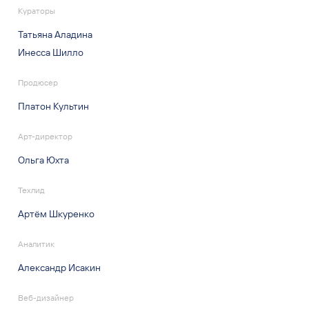
Кураторы
Татьяна Аладина
Инесса Шилло
Продюсер
Платон Культин
Арт-директор
Ольга Юхта
Техлид
Артём Шкуренко
Аналитик
Александр Исакин
Веб-дизайнер