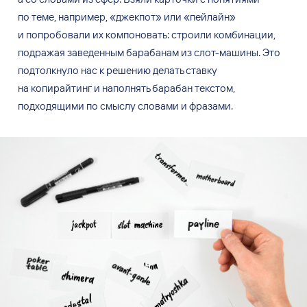
по
теме, например, «джекпот» или «пейлайн»
и
попробовали их
компоновать: строили комбинации,
подражая заведенным барабанам из
слот-машины. Это
подтолкнуло нас к
решению делать ставку
на
копирайтинг и
наполнять барабан текстом,
подходящими по
смыслу словами и
фразами.