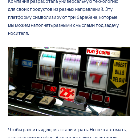
Компания разработала универсальную технологию
для
своих продуктов из
разных направлений. Эту
платформу символизируют три барабана, которые
мы
можем наполнять разными смыслами под задачу
носителя.
Чтобы развить идею, мы
стали играть. Но
не
в
автоматы,
а
со
словами из
сфер. Взяли карточки с
понятиями