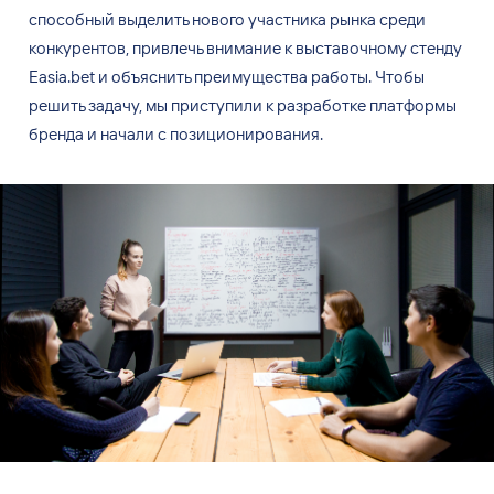
способный выделить нового участника рынка среди
конкурентов, привлечь внимание к
выставочному стенду
Easia.bet и
объяснить преимущества работы. Чтобы
решить задачу, мы
приступили к
разработке платформы
бренда и
начали с
позиционирования.