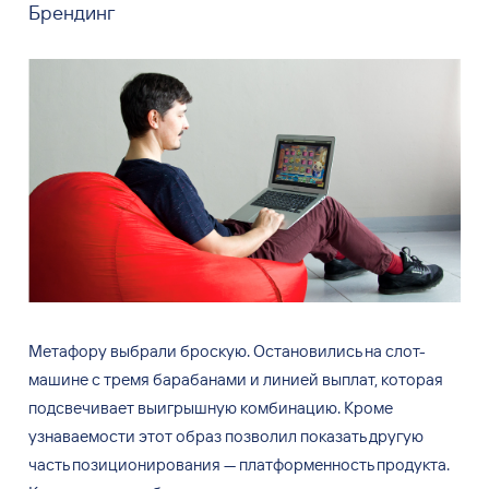
Брендинг
Метафору выбрали броскую. Остановились на
слот-
машине с
тремя барабанами и
линией выплат, которая
подсвечивает выигрышную комбинацию. Кроме
узнаваемости этот образ позволил показать другую
часть позиционирования
— платформенность продукта.