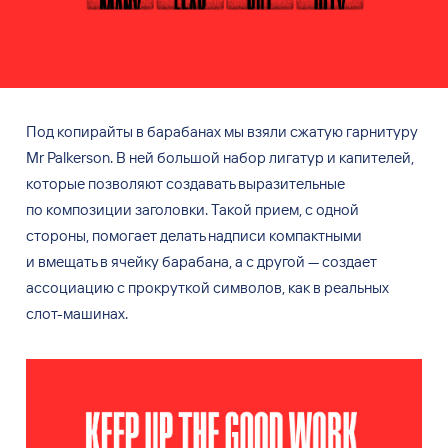
Под копирайты в
барабанах мы
взяли сжатую гарнитуру
Mr
Palkerson. В
ней большой набор лигатур и
капителей,
которые позволяют создавать выразительные
по
композиции заголовки. Такой прием, с
одной
стороны, помогает делать надписи компактными
и
вмещать в
ячейку барабана, а
с
другой
— создает
ассоциацию с
прокруткой символов, как в
реальных
слот-машинах.