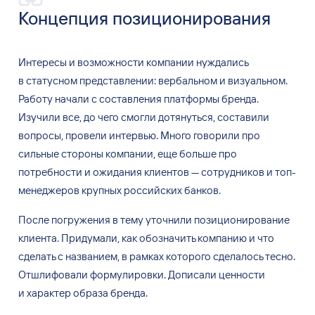
Концепция позиционирования
Интересы и
возможности компании нуждались
в
статусном представлении: вербальном и
визуальном.
Работу начали с
составления платформы бренда.
Изучили все, до
чего смогли дотянуться, составили
вопросы, провели интервью. Много говорили про
сильные стороны компании, еще больше про
потребности и
ожидания клиентов
—
сотрудников и
топ-
менеджеров крупных российских банков.
После погружения в
тему уточнили позиционирование
клиента. Придумали, как обозначить компанию и
что
сделать с
названием, в
рамках которого сделалось тесно.
Отшлифовали формулировки. Дописали ценности
и
характер образа бренда.