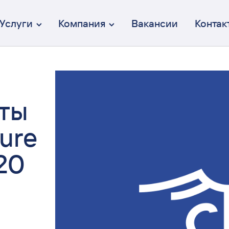
Услуги
Компания
Вакансии
Контак
рты
Брендинг
От идеи до коммуникации
Дизайн интерфейсов (UX/UI)
ure
Осмысленный и эстетичный
Веб-разработка
20
Полный цикл разработки
Перформанс-маркетинг
Вдумчивый и эффективный
Коммуникация
От СММ до креативных кампаний