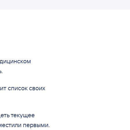
дицинском
.
ит список своих
деть текущее
местили первыми.