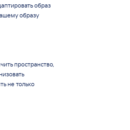
даптировать образ
вашему образу
чить пространство,
низовать
ть не только