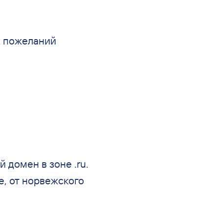
х пожеланий
й домен в
зоне .ru.
, от
норвежского