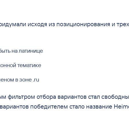
ридумали исходя из
позиционирования и
тре
быть на латинице
хонной тематике
еном в
зоне .ru
 фильтром отбора вариантов стал свободны
вариантов победителем стало название Heime