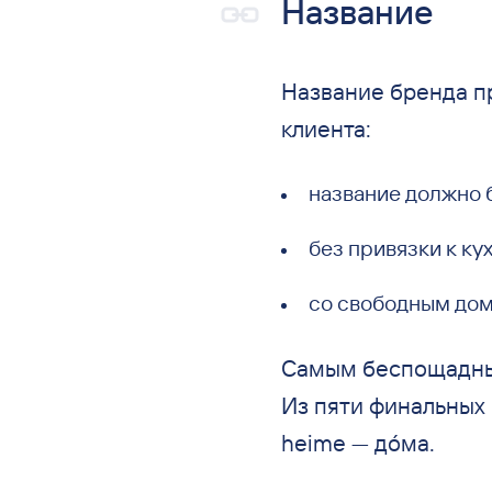
Название
Название бренда п
клиента:
название должно 
без привязки к
ку
со
свободным дом
Самым беспощадным
Из
пяти финальных 
heime
—
д
ó
ма.