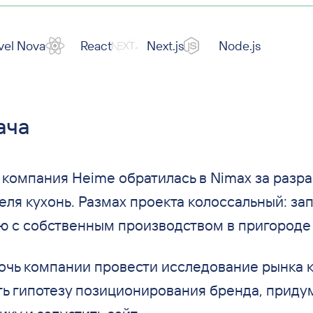
vel Nova
React
Next.js
Node.js
ача
 компания Heime обратилась в
Nimax за
разра
ля кухонь. Размах проекта колоссальный: зап
ю с
собственным производством в
пригороде
чь компании провести исследование рынка к
ь гипотезу позиционирования бренда, придум