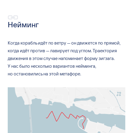
Нейминг
Когда корабль идёт по
ветру
—
он
движется по
прямой,
когда идёт против
—
лавирует под углом. Траектория
движения в
этом случае напоминает форму зигзага.
У
нас было несколько вариантов нейминга,
но
остановились на
этой метафоре.