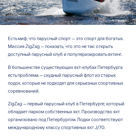
Есть миф, что парусный спорт
—
это спорт для богатых.
Миссия ZigZag
—
показать, что это не
так: открыть
доступный парусный клуб и
популяризировать яхтинг.
В
большинстве существующих яхт-клубах Петербурга
есть проблема
—
скудный парусный флот из
старых
лодок, которые не
подходят для серьезных спортивных
соревнований.
ZigZag
—
первый парусный клуб в
Петербурге, который
обладает парком собственных яхт. Производство яхт
организовано под Петербургом. Лодки соответствуют
международному классу спортивных яхт J/70.