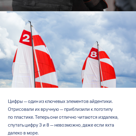
Цифры
—
один из
ключевых элементов айдентики.
Отрисовали их
вручную
—
приблизили к
логотипу
по
пластике. Теперь они отлично читаются издалека,
спутать цифру 3
и
8
—
невозможно, даже если яхта
далеко в
море.