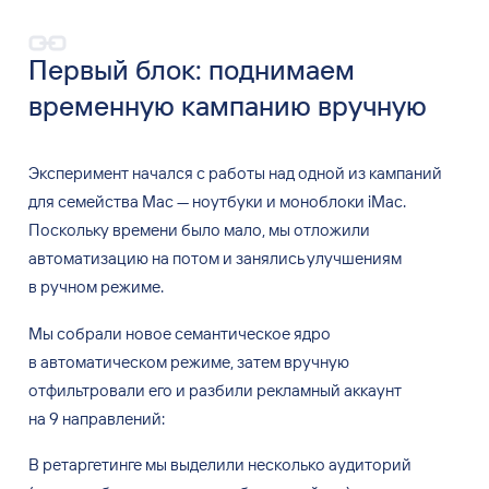
Первый блок: поднимаем
временную кампанию вручную
Эксперимент начался с
работы над одной из
кампаний
для
семейства Mac
—
ноутбуки и
моноблоки iMac.
Поскольку времени было мало, мы
отложили
автоматизацию на
потом и
занялись улучшениям
в
ручном режиме.
Мы
собрали новое семантическое ядро
в
автоматическом режиме, затем вручную
отфильтровали его и
разбили рекламный аккаунт
на
9
направлений:
В
ретаргетинге мы
выделили несколько аудиторий