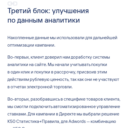
Третий блок: улучшения
по
данным аналитики
Накопленные данные мы
использовали для
дальнейшей
оптимизации кампании.
Во-первых, клиент доверил нам доработку системы
аналитики на
сайте. Мы
начали учитывать покупки
в
один клик и
покупки в
рассрочку, присвоив этим
действиям рублевую ценность, так как они не
участвуют
в
отчетах электронной торговли.
Во-вторых, разобравшись в
специфике товаров клиента,
мы
смогли подключить автоматизированное управление
ставками. Для
кампании в
Директе мы
выбрали решение
K50 Статистика+Правила, для
Adwords
—
комбинацию