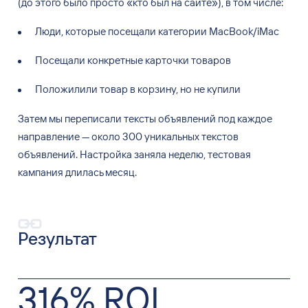
(до
этого было просто
«
кто был на
сайте
»
), в
том числе:
Люди, которые посещали категории MacBook/iMac
Посещали конкретные карточки товаров
Положилили товар в
корзину, но
не
купили
Затем мы
переписали тексты объявлений под каждое
направление
—
около 300 уникальных текстов
объявлений. Настройка заняла неделю, тестовая
кампания длилась месяц.
Результат
316% ROI