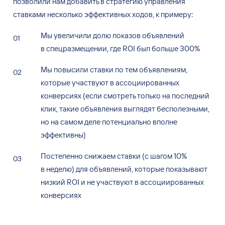
позволили нам добавить в
стратегию управления
ставками несколько эффективных ходов, к
примеру:
Мы
увеличили долю показов объявлений
в
спецразмещении, где ROI был больше 300%
Мы
повысили ставки по
тем объявлениям,
которые участвуют в
ассоциированных
конверсиях (если смотреть только на
последний
клик, такие объявления выглядят бесполезными,
но
на
самом деле потенциально вполне
эффективны)
Постепенно снижаем ставки (с
шагом
10%
в
неделю) для
объявлений, которые показывают
низкий ROI и
не
участвуют в
ассоциированных
конверсиях