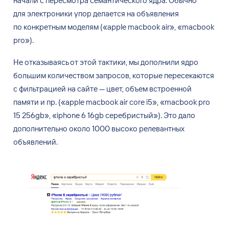
начали с
пересмотра семантического ядра. Обычно
для
электроники упор делается на
объявления
по
конкретным моделям (
«
apple macbook air
»
,
«
macbook
pro
»
).
Не
отказываясь от
этой тактики, мы
дополнили ядро
большим количеством запросов, которые пересекаются
с
фильтрацией на
сайте
—
цвет, объем встроенной
памяти и
пр. (
«
apple macbook air core
i5
»
,
«
macbook pro
15 256gb
»
,
«
iphone 6 16gb серебристый
»
). Это дало
дополнительно около 1000 высоко релевантных
объявлений.