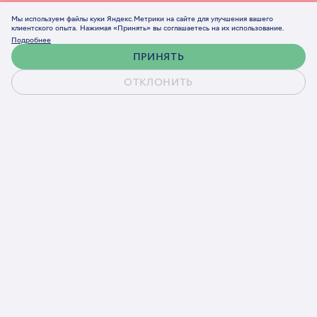
Мы используем файлы куки Яндекс.Метрики на сайте для улучшения вашего
клиентского опыта. Нажимая «Принять» вы соглашаетесь на их использование.
Подробнее
ПРИНЯТЬ
ОТКЛОНИТЬ
Обсудить проект