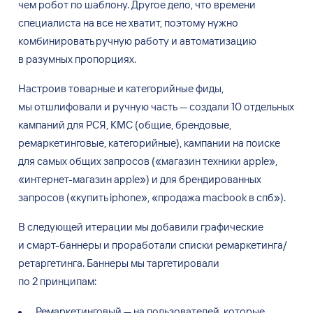
чем робот по
шаблону. Другое дело, что времени
специалиста на
все не
хватит, поэтому нужно
комбинировать ручную работу и
автоматизацию
в
разумных пропорциях.
Настроив товарные и
категорийные фиды,
мы
отшлифовали и
ручную часть
—
создали 10
отдельных
кампаний для
РСЯ, КМС (общие, брендовые,
ремаркетинговые, категорийные), кампании на
поиске
для
самых общих запросов (
«
магазин техники apple
»
,
«
интернет-магазин apple
»
) и
для
брендированных
запросов (
«
купить iphone
»
,
«
продажа macbook в
спб
»
).
В
следующей итерации мы
добавили графические
и
смарт-баннеры и
проработали списки ремаркетинга/
ретаргетинга. Баннеры мы
таргетировали
по
2
принципам:
Ремаркетинговый
—
на
пользователей, которые