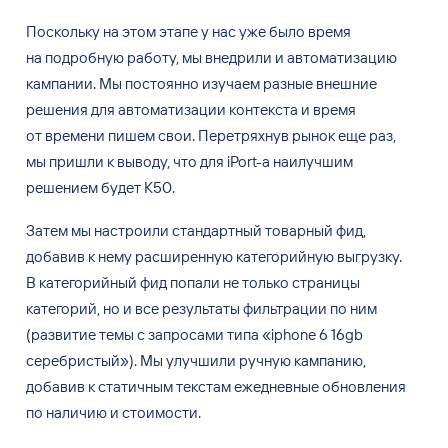
Поскольку на
этом этапе у
нас уже было время
на
подробную работу, мы
внедрили и
автоматизацию
кампании. Мы
постоянно изучаем разные внешние
решения для
автоматизации контекста и
время
от
времени пишем свои. Перетряхнув рынок еще раз,
мы
пришли к
выводу, что для
iPort-а наилучшим
решением будет K50.
Затем мы
настроили стандартный товарный фид,
добавив к
нему расширенную категорийную выгрузку.
В
категорийный фид попали не
только страницы
категорий, но
и
все результаты фильтрации по
ним
(развитие темы с
запросами типа
«
iphone 6 16gb
серебристый
»
). Мы
улучшили ручную кампанию,
добавив к
статичным текстам ежедневные обновления
по
наличию и
стоимости.