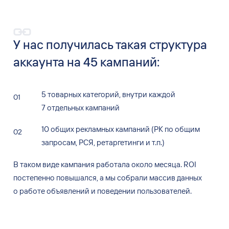
У
нас получилась такая структура
аккаунта на
45
кампаний:
5
товарных категорий, внутри каждой
7
отдельных кампаний
10
общих рекламных кампаний (РК
по
общим
запросам, РСЯ, ретаргетинги и
т.п.)
В
таком виде кампания работала около месяца. ROI
постепенно повышался, а
мы
собрали массив данных
о
работе объявлений и
поведении пользователей.