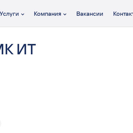
Услуги
Компания
Вакансии
Контак
МК ИТ
Брендинг
От идеи до коммуникации
Дизайн интерфейсов (UX/UI)
Осмысленный и эстетичный
Веб-разработка
Полный цикл разработки
Перформанс-маркетинг
Вдумчивый и эффективный
Коммуникация
От СММ до креативных кампаний