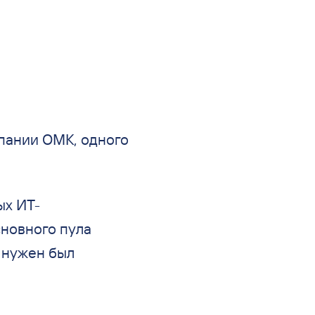
пании ОМК, одного
ых ИТ-
новного пула
 нужен был