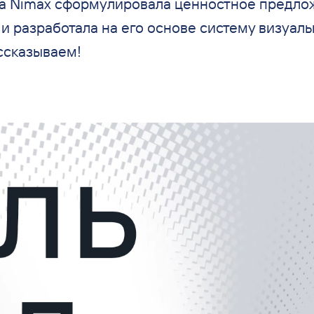
а Nimax сформулировала ценностное предло
 и
разработала на
его основе систему визуал
ссказываем!