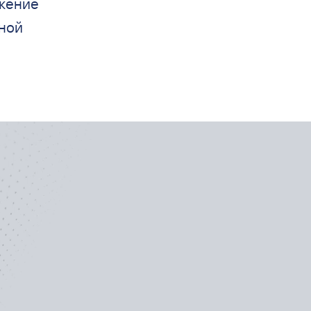
жение
ьной