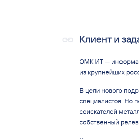
Клиент и
зад
ОМК ИТ
—
информац
из
крупнейших рос
В
цели нового подр
специалистов. Но
п
соискателей метал
собственный релев