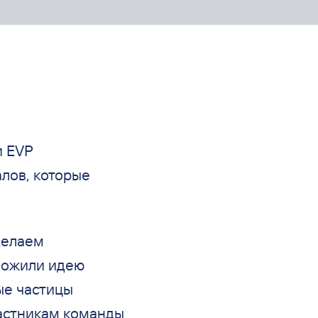
и
EVP
лов, которые
делаем
ложили идею
ые частицы
астникам команды