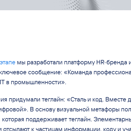
этапе
мы
разработали платформу HR-бренда 
ключевое сообщение:
«
Команда профессиона
Т в
промышленности
»
.
ия придумали теглайн:
«
Сталь и
код. Вместе 
ифровой
»
. В
основу визуальной метафоры по
, которая поддерживает теглайн. Элементарн
 отсылают к
частицам информации, коду и
уч