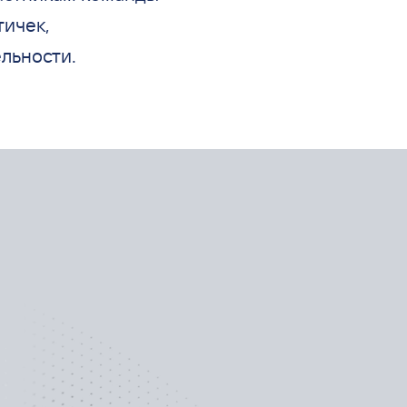
тичек,
льности.