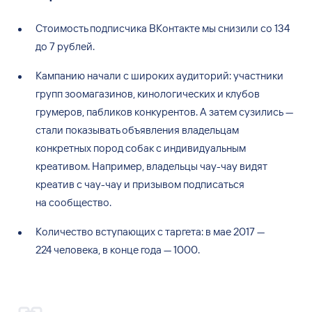
Стоимость подписчика ВКонтакте мы
снизили со
134
до
7
рублей.
Кампанию начали с
широких аудиторий: участники
групп зоомагазинов, кинологических и
клубов
грумеров, пабликов конкурентов. А
затем сузились
—
стали показывать объявления владельцам
конкретных пород собак с
индивидуальным
креативом. Например, владельцы чау-чау видят
креатив с
чау-чау и
призывом подписаться
на
сообщество.
Количество вступающих с
таргета: в
мае 2017
—
224
человека, в
конце года
— 1000.