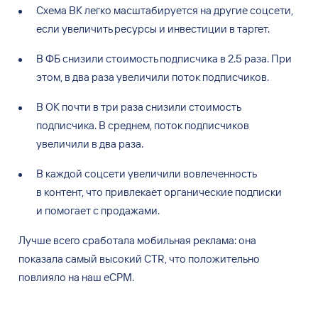
Схема ВК
легко масштабируется на
другие соцсети,
если увеличить ресурсы и
инвестиции в
таргет.
В
ФБ
снизили стоимость подписчика в
2.5
раза. При
этом, в
два раза увеличили поток подписчиков.
В
ОК
почти в
три раза снизили стоимость
подписчика. В
среднем, поток подписчиков
увеличили в
два раза.
В
каждой соцсети увеличили вовлеченность
в
контент, что привлекает органические подписки
и
помогает с
продажами.
Лучше всего сработала мобильная реклама: она
показала самый высокий CTR, что положительно
повлияло на
наш eCPM.