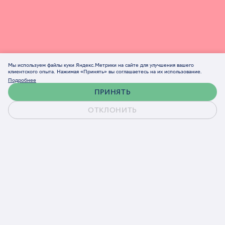
Мы используем файлы куки Яндекс.Метрики на сайте для улучшения вашего
клиентского опыта. Нажимая «Принять» вы соглашаетесь на их использование.
Подробнее
ПРИНЯТЬ
ОТКЛОНИТЬ
Обсудить проект
Расскажите о задаче.
Разберёмся вместе
Форма займёт около минуты — остальное обсудим на
звонке
КАК С ВАМИ СВЯЗАТЬСЯ