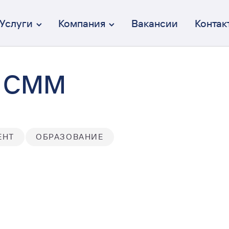
Услуги
Компания
Вакансии
Контак
н СММ
Брендинг
От идеи до коммуникации
Дизайн интерфейсов (UX/UI)
ЕНТ
ОБРАЗОВАНИЕ
Осмысленный и эстетичный
Веб-разработка
Полный цикл разработки
Перформанс-маркетинг
Вдумчивый и эффективный
Коммуникация
От СММ до креативных кампаний