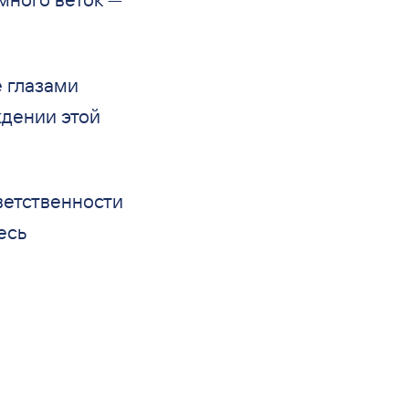
е глазами
ждении этой
ветственности
есь