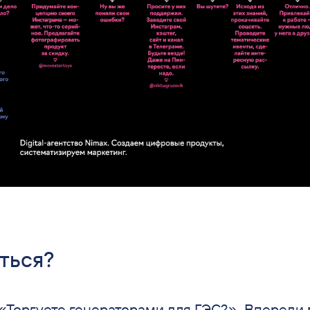
ться?
«Торгуете генераторами для ГЭС?». Впереди 