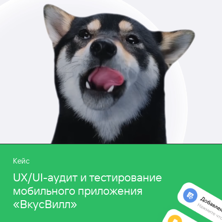
Кейс
UX/UI-аудит и тестирование
мобильного приложения
«ВкусВилл»